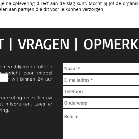
e na oplevering direct aan de slag kunt. Mocht jij (of de organisa
len aan partijen die dit voor je kunnen verzorgen.
 | VRAGEN | OPMER
n vrijblijvende offerte
 bericht door middel
emen wij binnen 24 uur
 marketing en zullen uw
t misbruiken. Lees er
ring
.