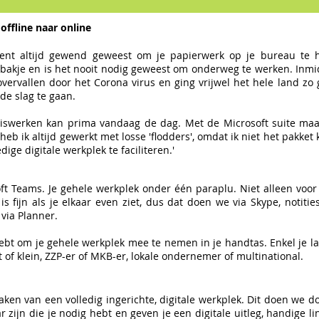
offline naar online
bent altijd gewend geweest om je papierwerk op je bureau te h
bakje en is het nooit nodig geweest om onderweg te werken. Inmi
vervallen door het Corona virus en ging vrijwel het hele land zo 
de slag te gaan.
iswerken kan prima vandaag de dag. Met de Microsoft suite maak
 heb ik altijd gewerkt met losse 'flodders', omdat ik niet het pakke
edige digitale werkplek te faciliteren.'
ft Teams. Je gehele werkplek onder één paraplu. Niet alleen voor 
s fijn als je elkaar even ziet, dus dat doen we via Skype, notit
 via Planner.
ebt om je gehele werkplek mee te nemen in je handtas. Enkel je lap
t of klein, ZZP-er of MKB-er, lokale ondernemer of multinational.
aken van een volledig ingerichte, digitale werkplek. Dit doen we d
r zijn die je nodig hebt en geven je een digitale uitleg, handige 