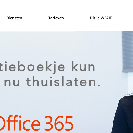
Diensten
Tarieven
Dit is WE4IT
tieboekje kun
 nu thuislaten.