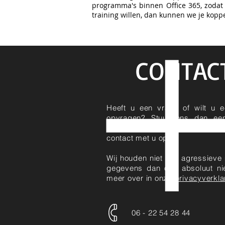
programma's binnen Office 365, zodat j
training willen, dan kunnen we je koppe
CONTACT
Heeft u een vraag of wilt u ee
opvragen? Stuur ons dan een
van het e-mailformulier. Dan n
contact met u op.
Wij houden niet van agressieve
gegevens dan ook absoluut nie
meer over in onze
privacyverkla
06 - 22 54 28 44